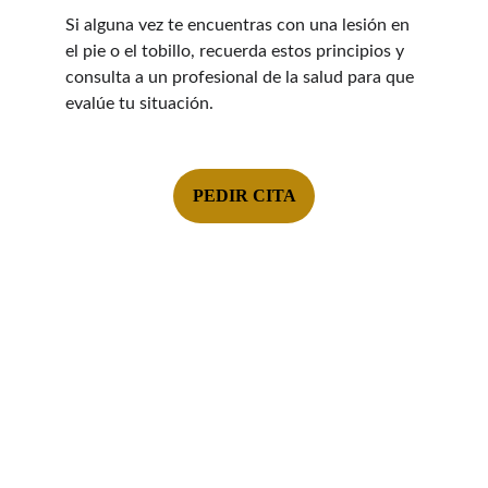
Si alguna vez te encuentras con una lesión en 
el pie o el tobillo, recuerda estos principios y 
consulta a un profesional de la salud para que 
evalúe tu situación.
PEDIR CITA
Contacto:
s.fisioterapia2000@gmail.com
+34 617539581
@sanguino.fisio